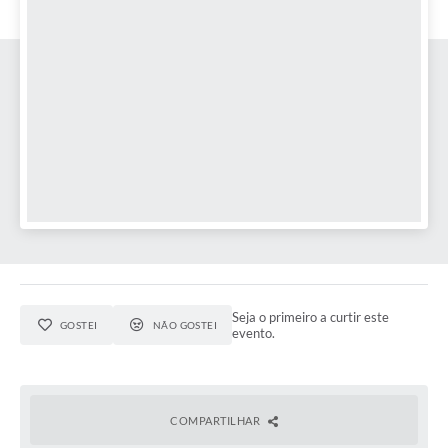
Audiências Públicas
Arquivos para Download
Galeria de Vídeos
Gabinetes e Secretarias
Contas Públicas
Editais
Links
Serviços Online
Seja o primeiro a curtir este
Telefones Úteis
GOSTEI
NÃO GOSTEI
evento.
Agenda
Notícias
COMPARTILHAR
Contato