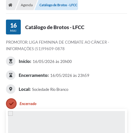
Agenda
Catálogo de Brotos - LFCC
Conselhos Municipais
Carta de Serviços
16
Catálogo de Brotos - LFCC
Serviços on-line
MAI
PROMOTOR: LIGA FEMININA DE COMBATE AO CÂNCER -
Diário Oficial
INFORMAÇÕES (51)99609-0878
Turismo
Início:
16/05/2026 às 20h00
Coleta seletiva - Informações
Encerramento:
16/05/2026 às 23h59
Eventos
Local:
Sociedade Rio Branco
Legislação
Galeria de Fotos
Encerrado
A Nossa Cidade
A Prefeitura