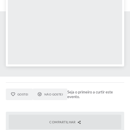
Audiências Públicas
Arquivos para Download
Galeria de Vídeos
Gabinetes e Secretarias
Contas Públicas
Editais
Links
Serviços Online
Seja o primeiro a curtir este
Telefones Úteis
GOSTEI
NÃO GOSTEI
evento.
Agenda
Notícias
COMPARTILHAR
Contato