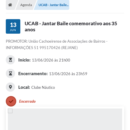
Agenda
UCAB - Jantar Baile...
Conselhos Municipais
Carta de Serviços
UCAB - Jantar Baile comemorativo aos 35
13
anos
Serviços on-line
JUN
PROMOTOR: União Cachoeirense de Associações de Bairros -
Diário Oficial
INFORMAÇÕES 51 995170426 (REJANE)
Turismo
Início:
13/06/2026 às 21h00
Coleta seletiva - Informações
Encerramento:
13/06/2026 às 23h59
Eventos
Local:
Clube Náutico
Legislação
Galeria de Fotos
Encerrado
A Nossa Cidade
A Prefeitura