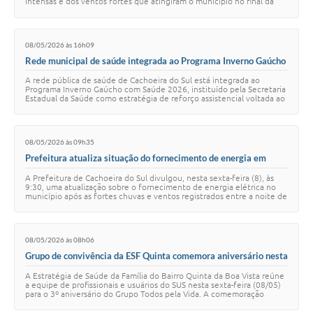
intensas e dos ventos fortes que atingiram o município no final da
noite de quinta…
08/05/2026 às 16h09
Rede municipal de saúde integrada ao Programa Inverno Gaúcho
A rede pública de saúde de Cachoeira do Sul está integrada ao
Programa Inverno Gaúcho com Saúde 2026, instituído pela Secretaria
Estadual da Saúde como estratégia de reforço assistencial voltada ao
enfrentamento sazonal …
08/05/2026 às 09h35
Prefeitura atualiza situação do fornecimento de energia em
Cachoeira do Sul
A Prefeitura de Cachoeira do Sul divulgou, nesta sexta-feira (8), às
9:30, uma atualização sobre o fornecimento de energia elétrica no
município após as fortes chuvas e ventos registrados entre a noite de
quinta-feira (7…
08/05/2026 às 08h06
Grupo de convivência da ESF Quinta comemora aniversário nesta
sexta
A Estratégia de Saúde da Família do Bairro Quinta da Boa Vista reúne
a equipe de profissionais e usuários do SUS nesta sexta-feira (08/05)
para o 3º aniversário do Grupo Todos pela Vida. A comemoração
ocorre no turno da …