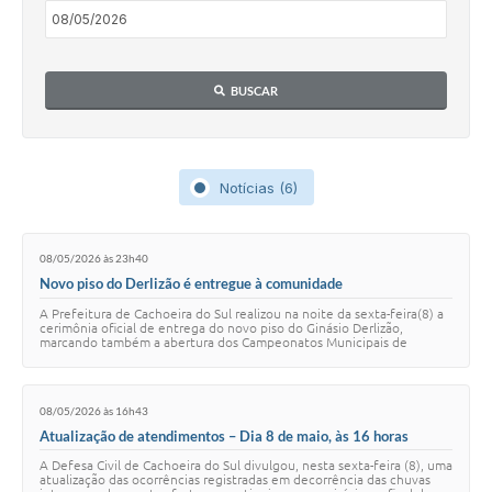
Audiências Públicas
Arquivos para Download
BUSCAR
Galeria de Vídeos
Gabinetes e Secretarias
Contas Públicas
Notícias (6)
Editais
08/05/2026 às 23h40
Links
Novo piso do Derlizão é entregue à comunidade
A Prefeitura de Cachoeira do Sul realizou na noite da sexta-feira(8) a
Serviços Online
cerimônia oficial de entrega do novo piso do Ginásio Derlizão,
marcando também a abertura dos Campeonatos Municipais de
Futebol de Salão. O evento fo…
Telefones Úteis
Agenda
08/05/2026 às 16h43
Atualização de atendimentos – Dia 8 de maio, às 16 horas
Notícias
A Defesa Civil de Cachoeira do Sul divulgou, nesta sexta-feira (8), uma
atualização das ocorrências registradas em decorrência das chuvas
Contato