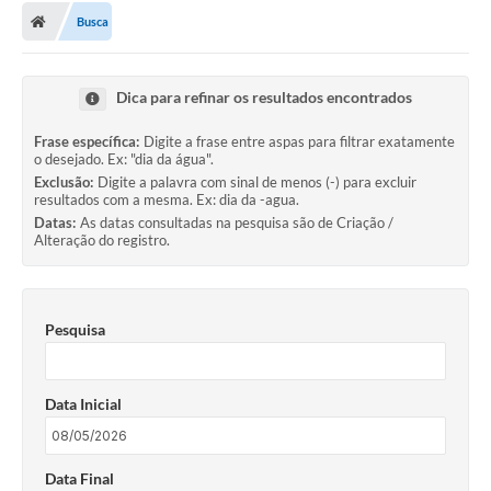
Busca
Conselhos Municipais
Carta de Serviços
Dica para refinar os resultados encontrados
Serviços on-line
Frase específica:
Digite a frase entre aspas para filtrar exatamente
Diário Oficial
o desejado. Ex: "dia da água".
Exclusão:
Digite a palavra com sinal de menos (-) para excluir
resultados com a mesma. Ex: dia da -agua.
Turismo
Datas:
As datas consultadas na pesquisa são de Criação /
Alteração do registro.
Coleta seletiva - Informações
Eventos
Pesquisa
Legislação
Galeria de Fotos
Data Inicial
A Nossa Cidade
A Prefeitura
Data Final