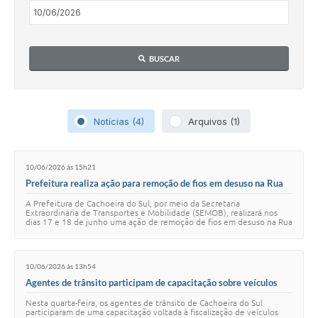
Audiências Públicas
Arquivos para Download
BUSCAR
Galeria de Vídeos
Gabinetes e Secretarias
Contas Públicas
Notícias (4)
Arquivos (1)
Editais
10/06/2026 às 15h21
Links
Prefeitura realiza ação para remoção de fios em desuso na Rua
Senador Pinheiro Machado
Serviços Online
A Prefeitura de Cachoeira do Sul, por meio da Secretaria
Extraordinária de Transportes e Mobilidade (SEMOB), realizará nos
dias 17 e 18 de junho uma ação de remoção de fios em desuso na Rua
Telefones Úteis
Senador Pinheiro Machado. A in…
Agenda
10/06/2026 às 13h54
Agentes de trânsito participam de capacitação sobre veículos
Notícias
autopropelidos
Nesta quarta-feira, os agentes de trânsito de Cachoeira do Sul
participaram de uma capacitação voltada à fiscalização de veículos
Contato