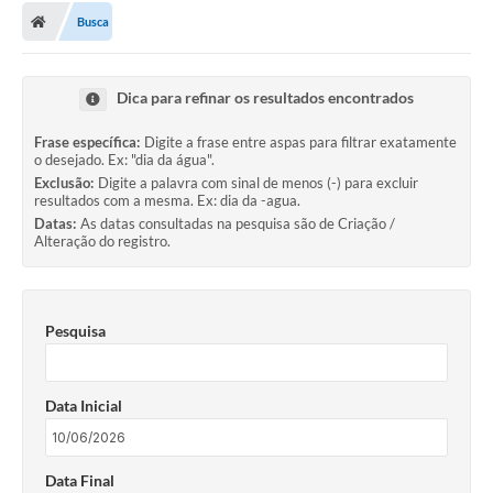
Busca
Conselhos Municipais
Carta de Serviços
Dica para refinar os resultados encontrados
Serviços on-line
Frase específica:
Digite a frase entre aspas para filtrar exatamente
Diário Oficial
o desejado. Ex: "dia da água".
Exclusão:
Digite a palavra com sinal de menos (-) para excluir
resultados com a mesma. Ex: dia da -agua.
Turismo
Datas:
As datas consultadas na pesquisa são de Criação /
Alteração do registro.
Coleta seletiva - Informações
Eventos
Pesquisa
Legislação
Galeria de Fotos
Data Inicial
A Nossa Cidade
A Prefeitura
Data Final