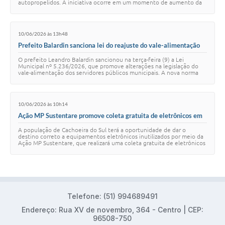
autopropelidos. A iniciativa ocorre em um momento de aumento da
circulação desse tipo de e…
10/06/2026 às 13h48
Prefeito Balardin sanciona lei do reajuste do vale-alimentação
para servidores ativos
O prefeito Leandro Balardin sancionou na terça-feira (9) a Lei
Municipal nº 5.236/2026, que promove alterações na legislação do
vale-alimentação dos servidores públicos municipais. A nova norma
amplia o número de benefic…
10/06/2026 às 10h14
Ação MP Sustentare promove coleta gratuita de eletrônicos em
Cachoeira do Sul
A população de Cachoeira do Sul terá a oportunidade de dar o
destino correto a equipamentos eletrônicos inutilizados por meio da
Ação MP Sustentare, que realizará uma coleta gratuita de eletrônicos
no município. A inicia…
Telefone: (51) 994689491
Endereço: Rua XV de novembro, 364 - Centro | CEP:
96508-750