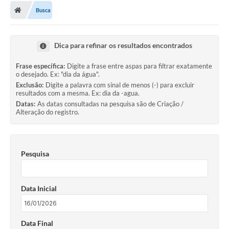
Busca
Conselhos Municipais
Carta de Serviços
Dica para refinar os resultados encontrados
Serviços on-line
Frase específica:
Digite a frase entre aspas para filtrar exatamente
Diário Oficial
o desejado. Ex: "dia da água".
Exclusão:
Digite a palavra com sinal de menos (-) para excluir
resultados com a mesma. Ex: dia da -agua.
Turismo
Datas:
As datas consultadas na pesquisa são de Criação /
Alteração do registro.
Coleta seletiva - Informações
Eventos
Pesquisa
Legislação
Galeria de Fotos
Data Inicial
A Nossa Cidade
A Prefeitura
Data Final