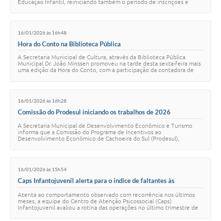
Educação Infantil, reiniciando também o período de inscrições e
transferências na prim…
16/01/2026 às 16h48
Hora do Conto na Biblioteca Pública
A Secretaria Municipal de Cultura, através da Biblioteca Pública
Municipal Dr. João Minssen promoveu na tarde desta sexta-feira mais
uma edição da Hora do Conto, com a participação da contadora de
histórias Doris Brasil.…
16/01/2026 às 16h28
Comissão do Prodesul iniciando os trabalhos de 2026
A Secretaria Municipal de Desenvolvimento Econômico e Turismo
informa que a Comissão do Programa de Incentivos ao
Desenvolvimento Econômico de Cachoeira do Sul (Prodesul),
conforme previsto na legislação municipal vigent…
16/01/2026 às 15h54
Caps Infantojuvenil alerta para o índice de faltantes às
consultas: 22,57% não compareceram no último trimestre de
Atenta ao comportamento observado com recorrência nos últimos
2025
meses, a equipe do Centro de Atenção Psicossocial (Caps)
Infantojuvenil avaliou a rotina das operações no último trimestre de
2025 e concluiu que 22,57% dos a…