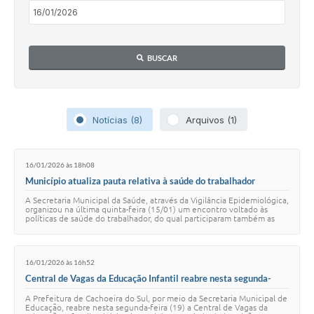
Audiências Públicas
Arquivos para Download
BUSCAR
Galeria de Vídeos
Gabinetes e Secretarias
Contas Públicas
Notícias (8)
Arquivos (1)
Editais
16/01/2026 às 18h08
Links
Município atualiza pauta relativa à saúde do trabalhador
A Secretaria Municipal da Saúde, através da Vigilância Epidemiológica,
Serviços Online
organizou na última quinta-feira (15/01) um encontro voltado às
políticas de saúde do trabalhador, do qual participaram também as
equipes da 8ª Coord…
Telefones Úteis
Agenda
16/01/2026 às 16h52
Central de Vagas da Educação Infantil reabre nesta segunda-
Notícias
feira
A Prefeitura de Cachoeira do Sul, por meio da Secretaria Municipal de
Educação, reabre nesta segunda-feira (19) a Central de Vagas da
Contato