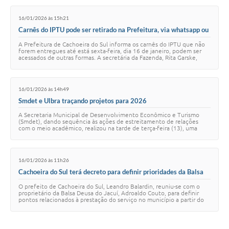
16/01/2026 às 15h21
Carnês do IPTU pode ser retirado na Prefeitura, via whatsapp ou
internet
A Prefeitura de Cachoeira do Sul informa os carnês do IPTU que não
forem entregues até está sexta-feira, dia 16 de janeiro, podem ser
acessados de outras formas. A secretária da Fazenda, Rita Garske,
explica que os contr…
16/01/2026 às 14h49
Smdet e Ulbra traçando projetos para 2026
A Secretaria Municipal de Desenvolvimento Econômico e Turismo
(Smdet), dando sequência às ações de estreitamento de relações
com o meio acadêmico, realizou na tarde de terça-feira (13), uma
reunião com a Diretora da Ulbr…
16/01/2026 às 11h26
Cachoeira do Sul terá decreto para definir prioridades da Balsa
Deusa do Jacuí
O prefeito de Cachoeira do Sul, Leandro Balardin, reuniu-se com o
proprietário da Balsa Deusa do Jacuí, Adroaldo Couto, para definir
pontos relacionados à prestação do serviço no município a partir do
dia 3 de fevereiro.…