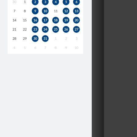
30
1
2
3
4
5
6
7
8
9
10
11
12
13
14
15
16
17
18
19
20
21
22
23
24
25
26
27
28
29
30
31
1
2
3
4
5
6
7
8
9
10