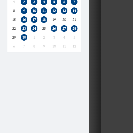
1
2
3
4
5
6
7
8
9
10
11
12
13
14
15
16
17
18
19
20
21
22
23
24
25
26
27
28
29
30
1
2
3
4
5
6
7
8
9
10
11
12