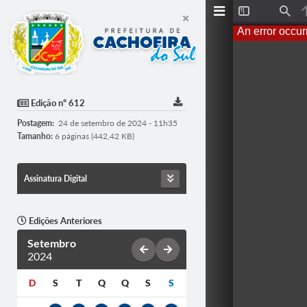
T
F
o
i
An error occur
g
n
g
d
l
e
S
i
d
Edição nº 612
e
b
Postagem:
24 de setembro de 2024 - 11h35
a
r
Tamanho:
6 páginas (442,42 KB)
Assinatura Digital
Edições Anteriores
Setembro
2024
D
S
T
Q
Q
S
S