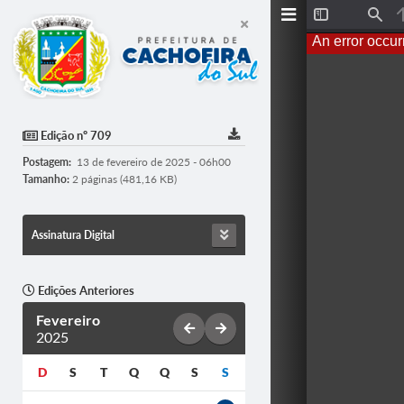
T
F
o
i
An error occur
g
n
g
d
l
e
S
i
d
Edição nº 709
e
b
Postagem:
13 de fevereiro de 2025 - 06h00
a
r
Tamanho:
2 páginas (481,16 KB)
Assinatura Digital
Edições Anteriores
Fevereiro
2025
D
S
T
Q
Q
S
S