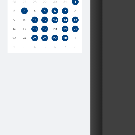
26
27
28
29
30
31
1
2
3
4
5
6
7
8
9
10
11
12
13
14
15
16
17
18
19
20
21
22
23
24
25
26
27
28
1
2
3
4
5
6
7
8