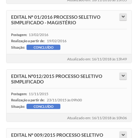
Audiências Públicas
Arquivos para Download
EDITAL Nº 01/2016 PROCESSO SELETIVO
SIMPLIFICADO - MAGISTÉRIO
Galeria de Vídeos
13/02/2016
Postagem:
Gabinetes e Secretarias
19/02/2016
Realização a partir de:
Situação:
CONCLUÍDO
Contas Públicas
Atualizado em: 16/11/2018 às 13h49
Editais
EDITAL N°012/2015 PROCESSO SELETIVO
Links
SIMPLIFICADO
Serviços Online
11/11/2015
Postagem:
23/11/2015 às 09h00
Realização a partir de:
Telefones Úteis
Situação:
CONCLUÍDO
Agenda
Atualizado em: 16/11/2018 às 10h06
Notícias
EDITAL N° 009/2015 PROCESSO SELETIVO
Contato