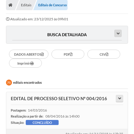
Editais
Editais de Concurso
Conselhos Municipais
Atualizado em: 23/12/2025 às 09h01
Carta de Serviços
Serviços on-line
BUSCA DETALHADA
Diário Oficial
DADOS ABERTOS
PDF
CSV
Turismo
Imprimir
Coleta seletiva - Informações
Eventos
editais encontrados
75
Legislação
EDITAL DE PROCESSO SELETIVO Nº 004/2016
Galeria de Fotos
14/03/2016
Postagem:
A Nossa Cidade
08/04/2016 às 14h00
Realização a partir de:
Situação:
CONCLUÍDO
A Prefeitura
Atualizado em: 16/11/2018 às 13h35