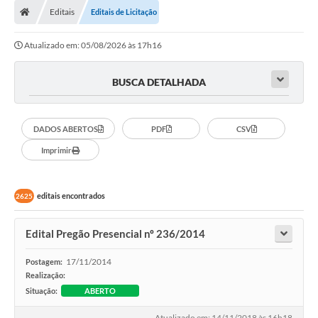
Editais
Editais de Licitação
Conselhos Municipais
Atualizado em: 05/08/2026 às 17h16
Carta de Serviços
Serviços on-line
BUSCA DETALHADA
Diário Oficial
DADOS ABERTOS
PDF
CSV
Turismo
Imprimir
Coleta seletiva - Informações
Eventos
editais encontrados
2625
Legislação
Edital Pregão Presencial nº 236/2014
Galeria de Fotos
17/11/2014
Postagem:
A Nossa Cidade
Realização:
Situação:
ABERTO
A Prefeitura
Atualizado em: 14/11/2018 às 16h18