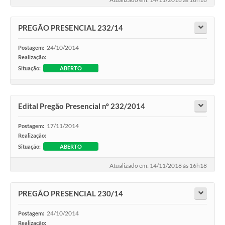
Audiências Públicas
Arquivos para Download
PREGÃO PRESENCIAL 232/14
Galeria de Vídeos
24/10/2014
Postagem:
Realização:
Gabinetes e Secretarias
Situação:
ABERTO
Contas Públicas
Editais
Edital Pregão Presencial nº 232/2014
Links
17/11/2014
Postagem:
Realização:
Serviços Online
Situação:
ABERTO
Telefones Úteis
Atualizado em: 14/11/2018 às 16h18
Agenda
PREGÃO PRESENCIAL 230/14
Notícias
24/10/2014
Postagem:
Contato
Realização: