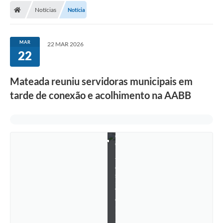
Notícias
Notícia
Conselhos Municipais
Carta de Serviços
MAR
22 MAR 2026
Serviços on-line
22
Diário Oficial
Mateada reuniu servidoras municipais em
Turismo
tarde de conexão e acolhimento na AABB
Coleta seletiva - Informações
C
r
Eventos
é
d
Legislação
i
t
o
Galeria de Fotos
s
:
A Nossa Cidade
V
e
r
A Prefeitura
i
S