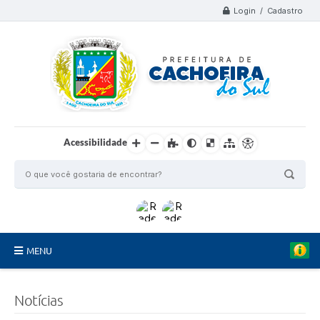
Login / Cadastro
Acessibilidade
MENU
Organograma
C
Notícias
r
Telefones
é