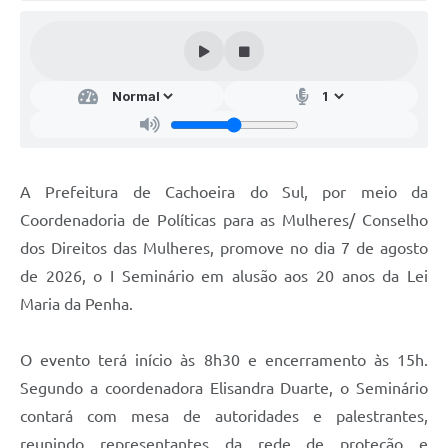
Audiências Públicas
Arquivos para Download
Galeria de Vídeos
Gabinetes e Secretarias
Contas Públicas
A Prefeitura de Cachoeira do Sul, por meio da
Editais
Coordenadoria de Políticas para as Mulheres/ Conselho
dos Direitos das Mulheres, promove no dia 7 de agosto
Links
de 2026, o I Seminário em alusão aos 20 anos da Lei
Serviços Online
Maria da Penha.
Telefones Úteis
O evento terá início às 8h30 e encerramento às 15h.
Agenda
Segundo a coordenadora Elisandra Duarte, o Seminário
Notícias
contará com mesa de autoridades e palestrantes,
Contato
reunindo representantes da rede de proteção e