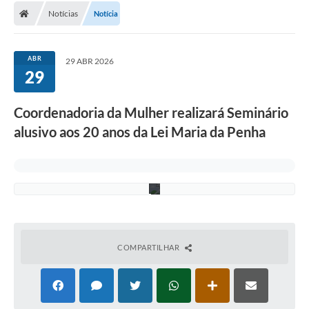
d
i
Notícias
Notícia
Conselhos Municipais
t
o
Carta de Serviços
s
:
ABR
29 ABR 2026
L
Serviços on-line
29
u
P
Diário Oficial
a
Coordenadoria da Mulher realizará Seminário
s
q
Turismo
alusivo aos 20 anos da Lei Maria da Penha
u
a
Coleta seletiva - Informações
l
i
n
Eventos
Legislação
Galeria de Fotos
COMPARTILHAR
A Nossa Cidade
A Prefeitura