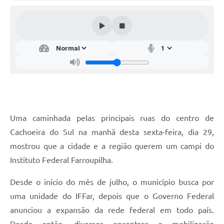
Audiências Públicas
Arquivos para Download
Galeria de Vídeos
Gabinetes e Secretarias
Contas Públicas
Editais
Uma caminhada pelas principais ruas do centro de
Links
Cachoeira do Sul na manhã desta sexta-feira, dia 29,
Serviços Online
mostrou que a cidade e a região querem um campi do
Instituto Federal Farroupilha.
Telefones Úteis
Desde o início do mês de julho, o município busca por
Agenda
uma unidade do IFFar, depois que o Governo Federal
Notícias
anunciou a expansão da rede federal em todo país.
Contato