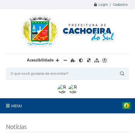
Login / Cadastro
Acessibilidade
C
MENU
r
é
d
Organograma
i
Notícias
t
Telefones
o