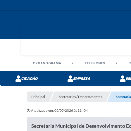
ORGANOGRAMA
TELEFONES
C
CIDADÃO
EMPRESA
SE
Secretarias / Departamentos
Principal
Secretarias / Departamentos
Secretari
Atualizado em: 05/05/2026 às 11h04
Secretaria Municipal de Desenvolvimento E