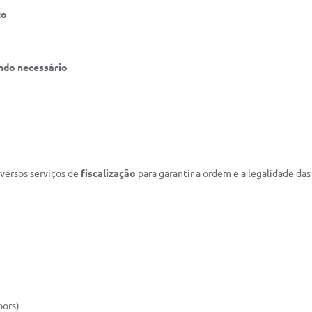
to
ndo necessário
iversos serviços de
fiscalização
para garantir a ordem e a legalidade das
oors)