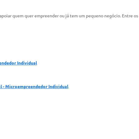
 apoiar quem quer empreender ou já tem um pequeno negócio. Entre os pr
ndedor Individual
l - Microempreendedor Individual