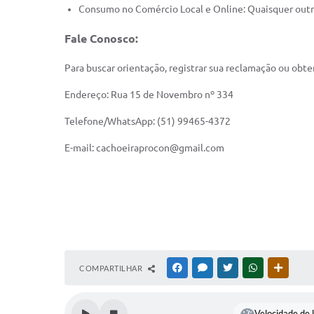
Consumo no Comércio Local e Online: Quaisquer outra
Fale Conosco:
Para buscar orientação, registrar sua reclamação ou obt
Endereço: Rua 15 de Novembro nº 334
Telefone/WhatsApp: (51) 99465-4372
E-mail: cachoeiraprocon@gmail.com
COMPARTILHAR
FACEBOOK
MESSENGER
TWITTER
WHATSAPP
OUTRAS
Velocidade de l