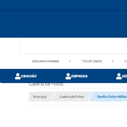
ORGANOGRAMA
TELEFONES
C
CIDADÃO
EMPRESA
SE
Galeria de Fotos
Principal
Galeria de Fotos
Desfile Cívico-Milita