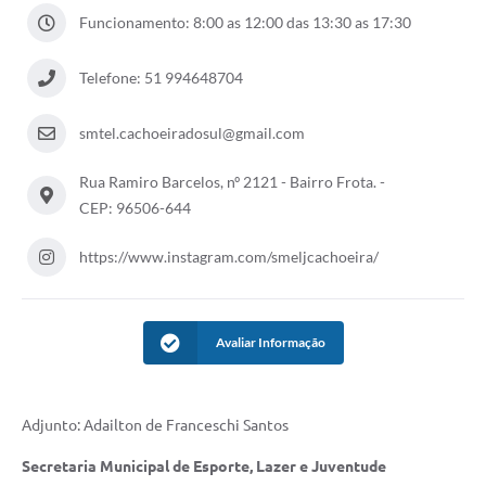
Audiências Públicas
Funcionamento: 8:00 as 12:00 das 13:30 as 17:30
Arquivos para Download
Telefone: 51 994648704
Galeria de Vídeos
smtel.cachoeiradosul@gmail.com
Gabinetes e Secretarias
Rua Ramiro Barcelos, nº 2121 - Bairro Frota. -
Contas Públicas
CEP: 96506-644
Editais
https://www.instagram.com/smeljcachoeira/
Links
Serviços Online
Avaliar Informação
Telefones Úteis
Agenda
Adjunto: Adailton de Franceschi Santos
Notícias
Secretaria Municipal de Esporte, Lazer e Juventude
Contato