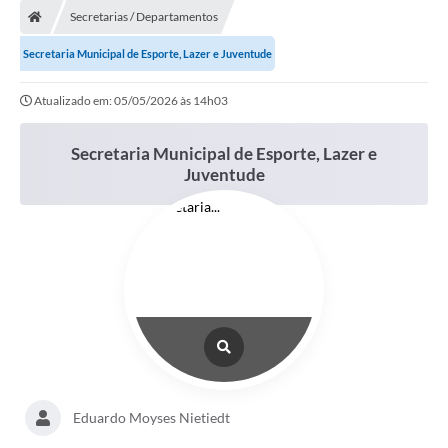
Secretarias / Departamentos
Conselhos Municipais
Secretaria Municipal de Esporte, Lazer e Juventude
Carta de Serviços
Atualizado em: 05/05/2026 às 14h03
Serviços on-line
Diário Oficial
Secretaria Municipal de Esporte, Lazer e
Juventude
Turismo
Coleta seletiva - Informações
Eventos
Legislação
Galeria de Fotos
A Nossa Cidade
Eduardo Moyses Nietiedt
A Prefeitura