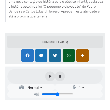
uma nova contação de história para o público infantil, desta vez
Audiências Públicas
a história escolhida foi "O pequeno bicho-papão" de Pedro
Bandeira e Carlos Edgard Herrero. Apreciem esta atividade e
Arquivos para Download
até a próxima quarta-feira.
Galeria de Vídeos
Gabinetes e Secretarias
Contas Públicas
COMPARTILHAR
Editais
Links
Serviços Online
Telefones Úteis
Agenda
Notícias
Contato