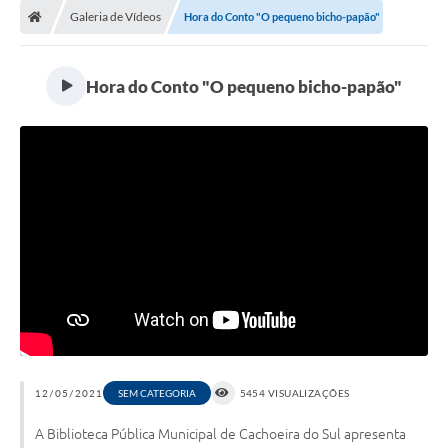
Galeria de Vídeos
Hora do Conto "O pequeno bicho-papão"
Conselhos Municipais
Carta de Serviços
Hora do Conto "O pequeno bicho-papão"
Serviços on-line
Diário Oficial
Turismo
Coleta seletiva - Informações
Eventos
Legislação
Galeria de Fotos
A Nossa Cidade
12/05/2021
SEM CATEGORIA
5454 VISUALIZAÇÕES
A Prefeitura
A Biblioteca Pública Municipal de Cachoeira do Sul apresenta