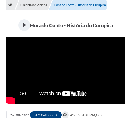
Galeria de Vídeos
Hora do Conto - História do Curupira
Conselhos Municipais
Carta de Serviços
Hora do Conto - História do Curupira
Serviços on-line
Diário Oficial
Turismo
Coleta seletiva - Informações
Eventos
Legislação
Galeria de Fotos
A Nossa Cidade
26/08/2021
SEM CATEGORIA
4275 VISUALIZAÇÕES
A Prefeitura