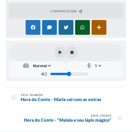
Audiências Públicas
COMPARTILHAR
Arquivos para Download
Galeria de Vídeos
Gabinetes e Secretarias
Contas Públicas
Editais
Links
Serviços Online
VEJA TAMBÉM
Telefones Úteis
Hora do Conto - Maria vai com as outras
Agenda
MAIS VÍDEOS
Notícias
Hora do Conto - "Malala e seu lápis mágico"
Contato