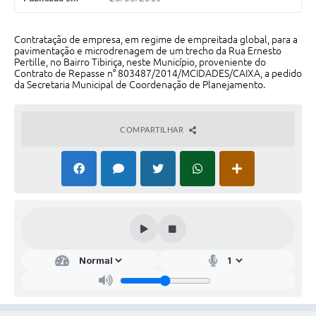
Audiências Públicas
Arquivos para Download
Contratação de empresa, em regime de empreitada global, para a
pavimentação e microdrenagem de um trecho da Rua Ernesto
Pertille, no Bairro Tibiriça, neste Município, proveniente do
Galeria de Vídeos
Contrato de Repasse n° 803487/2014/MCIDADES/CAIXA, a pedido
da Secretaria Municipal de Coordenação de Planejamento.
Gabinetes e Secretarias
Contas Públicas
COMPARTILHAR
Editais
Links
Serviços Online
Telefones Úteis
Agenda
Notícias
Contato