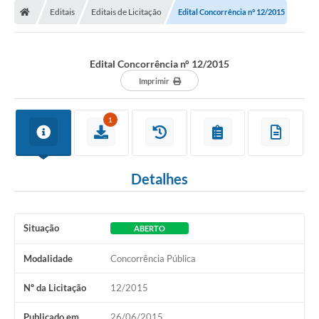
Editais
Editais de Licitação
Edital Concorrência n° 12/2015
Conselhos Municipais
Carta de Serviços
Edital Concorrência n° 12/2015
Serviços on-line
Imprimir
Diário Oficial
1
Turismo
Coleta seletiva - Informações
Detalhes
Eventos
Legislação
Situação
ABERTO
Galeria de Fotos
Modalidade
Concorrência Pública
A Nossa Cidade
Nº da Licitação
12/2015
A Prefeitura
Publicado em
26/06/2015