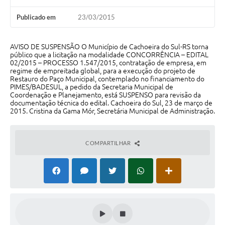
Audiências Públicas
Publicado em
23/03/2015
Arquivos para Download
Galeria de Vídeos
AVISO DE SUSPENSÃO O Município de Cachoeira do Sul-RS torna
público que a licitação na modalidade CONCORRÊNCIA – EDITAL
02/2015 – PROCESSO 1.547/2015, contratação de empresa, em
Gabinetes e Secretarias
regime de empreitada global, para a execução do projeto de
Restauro do Paço Municipal, contemplado no financiamento do
Contas Públicas
PIMES/BADESUL, a pedido da Secretaria Municipal de
Coordenação e Planejamento, está SUSPENSO para revisão da
documentação técnica do edital. Cachoeira do Sul, 23 de março de
Editais
2015. Cristina da Gama Mór, Secretária Municipal de Administração.
Links
COMPARTILHAR
Serviços Online
Telefones Úteis
Agenda
Notícias
Contato