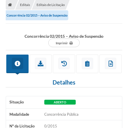
Editais
Editais de Licitação
Conselhos Municipais
Concorrência 02/2015 – Aviso de Suspensão
Carta de Serviços
Serviços on-line
Concorrência 02/2015 – Aviso de Suspensão
Diário Oficial
Imprimir
Turismo
Coleta seletiva - Informações
Eventos
Detalhes
Legislação
Galeria de Fotos
Situação
ABERTO
A Nossa Cidade
Modalidade
Concorrência Pública
A Prefeitura
Nº da Licitação
0/2015