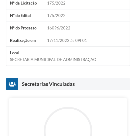
Nº da Licitação
175/2022
Audiências Públicas
Arquivos para Download
Nº do Edital
175/2022
Galeria de Vídeos
Nº do Processo
16096/2022
Gabinetes e Secretarias
Realização em
17/11/2022 às 09h01
Contas Públicas
Local
SECRETARIA MUNICIPAL DE ADMINISTRAÇÃO
Editais
Links
Secretarias Vinculadas
Serviços Online
Telefones Úteis
Agenda
Notícias
Contato