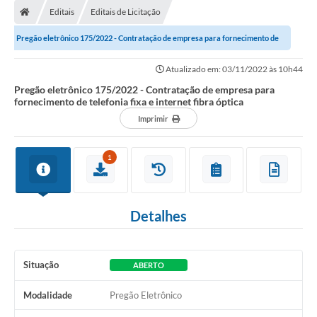
Editais
Editais de Licitação
Conselhos Municipais
Pregão eletrônico 175/2022 - Contratação de empresa para fornecimento de
Carta de Serviços
telefonia fixa e internet fibra...
Atualizado em: 03/11/2022 às 10h44
Serviços on-line
Pregão eletrônico 175/2022 - Contratação de empresa para
fornecimento de telefonia fixa e internet fibra óptica
Diário Oficial
Imprimir
Turismo
Coleta seletiva - Informações
1
Eventos
Detalhes
Legislação
Galeria de Fotos
Situação
ABERTO
A Nossa Cidade
Modalidade
Pregão Eletrônico
A Prefeitura