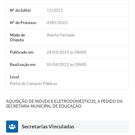
Audiências Públicas
Nº do Edital
13/2023
Arquivos para Download
Nº do Processo
4385/2023
Galeria de Vídeos
Modo de
Aberto-Fechado
Gabinetes e Secretarias
Disputa
Contas Públicas
Publicado em
24/03/2023 às 08h00
Editais
Realização em
05/04/2023 às 09h00
Links
Local
Portal de Compras Públicas
Serviços Online
Telefones Úteis
AQUISIÇÃO DE MÓVEIS E ELETRODOMÉSTICOS, A PEDIDO DA
SECRETARIA MUNICIPAL DE EDUCAÇÃO.
Agenda
Notícias
Secretarias Vinculadas
Contato