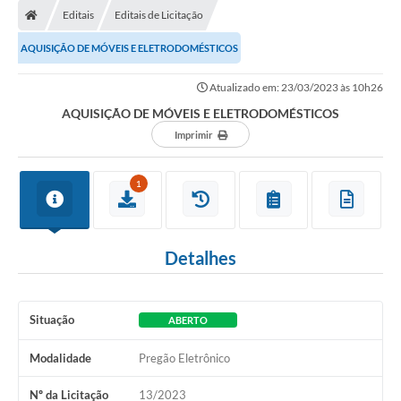
Editais
Editais de Licitação
Conselhos Municipais
AQUISIÇÃO DE MÓVEIS E ELETRODOMÉSTICOS
Carta de Serviços
Atualizado em: 23/03/2023 às 10h26
Serviços on-line
AQUISIÇÃO DE MÓVEIS E ELETRODOMÉSTICOS
Diário Oficial
Imprimir
Turismo
1
Coleta seletiva - Informações
Eventos
Detalhes
Legislação
Galeria de Fotos
Situação
ABERTO
A Nossa Cidade
Modalidade
Pregão Eletrônico
A Prefeitura
Nº da Licitação
13/2023