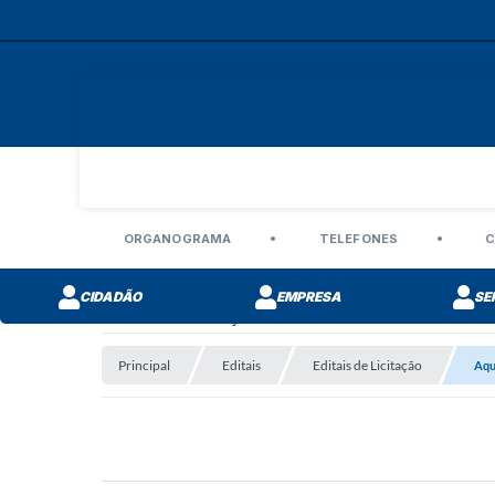
ORGANOGRAMA
TELEFONES
C
CIDADÃO
EMPRESA
SE
Editais de Licitação
Principal
Editais
Editais de Licitação
Aqu