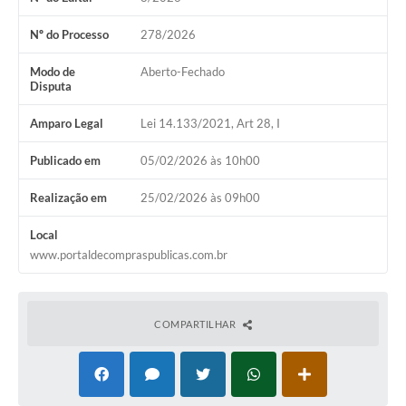
Audiências Públicas
Nº do Processo
278/2026
Arquivos para Download
Modo de
Aberto-Fechado
Galeria de Vídeos
Disputa
Gabinetes e Secretarias
Amparo Legal
Lei 14.133/2021, Art 28, I
Contas Públicas
Publicado em
05/02/2026 às 10h00
Editais
Realização em
25/02/2026 às 09h00
Links
Local
www.portaldecompraspublicas.com.br
Serviços Online
Telefones Úteis
COMPARTILHAR
Agenda
Notícias
Contato