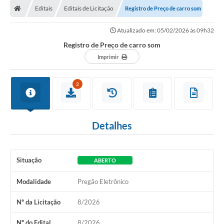
Editais
Editais de Licitação
Registro de Preço de carro som
Conselhos Municipais
Atualizado em: 05/02/2026 às 09h32
Carta de Serviços
Registro de Preço de carro som
Serviços on-line
Imprimir
Diário Oficial
2
Turismo
Coleta seletiva - Informações
Detalhes
Eventos
Legislação
Situação
ABERTO
Galeria de Fotos
Modalidade
Pregão Eletrônico
A Nossa Cidade
Nº da Licitação
8/2026
A Prefeitura
Nº do Edital
8/2026