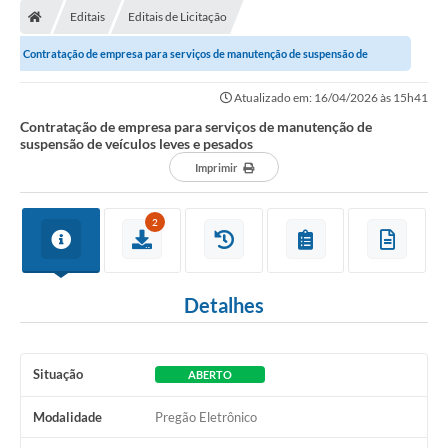
Editais
Editais de Licitação
Conselhos Municipais
Contratação de empresa para serviços de manutenção de suspensão de
Carta de Serviços
veículos leves e pesados
Atualizado em: 16/04/2026 às 15h41
Serviços on-line
Contratação de empresa para serviços de manutenção de
suspensão de veículos leves e pesados
Diário Oficial
Imprimir
Turismo
Coleta seletiva - Informações
2
Eventos
Detalhes
Legislação
Galeria de Fotos
Situação
ABERTO
A Nossa Cidade
Modalidade
Pregão Eletrônico
A Prefeitura