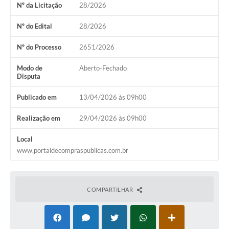
Nº da Licitação
28/2026
Audiências Públicas
Arquivos para Download
Nº do Edital
28/2026
Galeria de Vídeos
Nº do Processo
2651/2026
Gabinetes e Secretarias
Modo de
Aberto-Fechado
Disputa
Contas Públicas
Publicado em
13/04/2026 às 09h00
Editais
Realização em
29/04/2026 às 09h00
Links
Local
Serviços Online
www.portaldecompraspublicas.com.br
Telefones Úteis
Agenda
COMPARTILHAR
Notícias
Contato