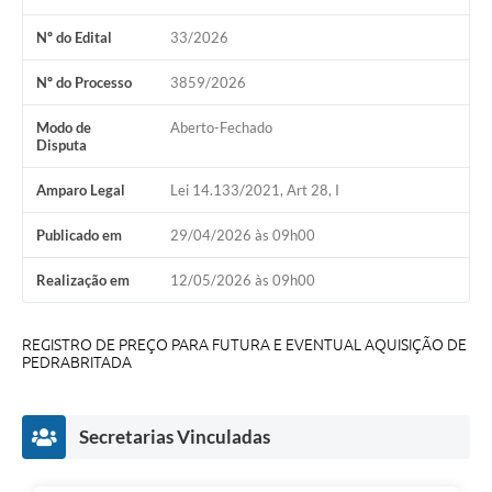
Audiências Públicas
Nº do Edital
33/2026
Arquivos para Download
Nº do Processo
3859/2026
Galeria de Vídeos
Modo de
Aberto-Fechado
Gabinetes e Secretarias
Disputa
Contas Públicas
Amparo Legal
Lei 14.133/2021, Art 28, I
Editais
Publicado em
29/04/2026 às 09h00
Links
Realização em
12/05/2026 às 09h00
Serviços Online
REGISTRO DE PREÇO PARA FUTURA E EVENTUAL AQUISIÇÃO DE
Telefones Úteis
PEDRABRITADA
Agenda
Secretarias Vinculadas
Notícias
Contato