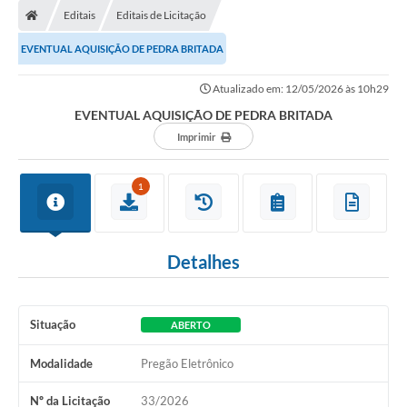
Editais
Editais de Licitação
Conselhos Municipais
EVENTUAL AQUISIÇÃO DE PEDRA BRITADA
Carta de Serviços
Atualizado em: 12/05/2026 às 10h29
Serviços on-line
EVENTUAL AQUISIÇÃO DE PEDRA BRITADA
Diário Oficial
Imprimir
Turismo
1
Coleta seletiva - Informações
Eventos
Detalhes
Legislação
Galeria de Fotos
Situação
ABERTO
A Nossa Cidade
Modalidade
Pregão Eletrônico
A Prefeitura
Nº da Licitação
33/2026