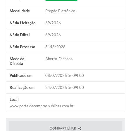
Audiências Públicas
Modalidade
Pregão Eletrônico
Arquivos para Download
Nº da Licitação
69/2026
Galeria de Vídeos
Nº do Edital
69/2026
Gabinetes e Secretarias
Nº do Processo
8143/2026
Contas Públicas
Modo de
Aberto-Fechado
Editais
Disputa
Links
Publicado em
08/07/2026 às 09h00
Serviços Online
Realização em
24/07/2026 às 09h00
Telefones Úteis
Local
www.portaldecompraspublicas.com.br
Agenda
Notícias
COMPARTILHAR
Contato