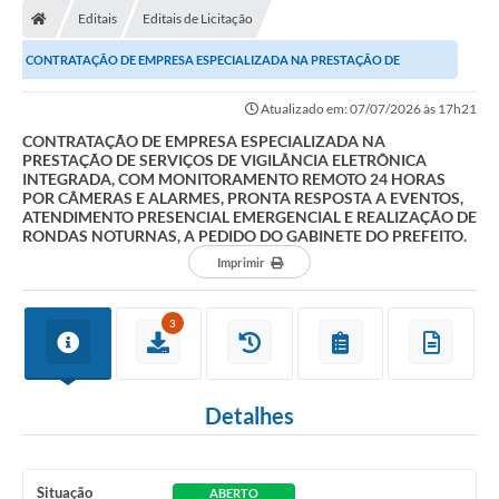
Editais
Editais de Licitação
Conselhos Municipais
CONTRATAÇÃO DE EMPRESA ESPECIALIZADA NA PRESTAÇÃO DE
Carta de Serviços
SERVIÇOS DE VIGILÂNCIA ELETRÔNICA INTEGRADA, COM...
Atualizado em: 07/07/2026 às 17h21
Serviços on-line
CONTRATAÇÃO DE EMPRESA ESPECIALIZADA NA
PRESTAÇÃO DE SERVIÇOS DE VIGILÂNCIA ELETRÔNICA
Diário Oficial
INTEGRADA, COM MONITORAMENTO REMOTO 24 HORAS
POR CÂMERAS E ALARMES, PRONTA RESPOSTA A EVENTOS,
Turismo
ATENDIMENTO PRESENCIAL EMERGENCIAL E REALIZAÇÃO DE
RONDAS NOTURNAS, A PEDIDO DO GABINETE DO PREFEITO.
Coleta seletiva - Informações
Imprimir
Eventos
3
Legislação
Galeria de Fotos
Detalhes
A Nossa Cidade
A Prefeitura
Situação
ABERTO