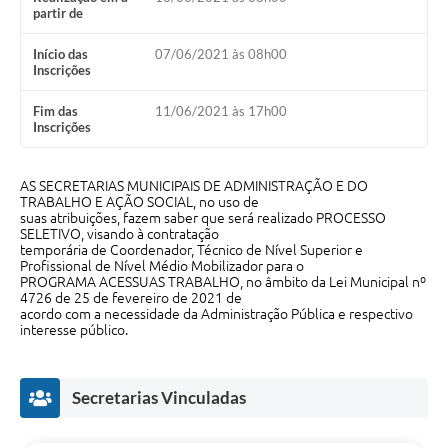
Audiências Públicas
partir de
Arquivos para Download
Início das
07/06/2021 às 08h00
Inscrições
Galeria de Vídeos
Fim das
11/06/2021 às 17h00
Inscrições
Gabinetes e Secretarias
Contas Públicas
AS SECRETARIAS MUNICIPAIS DE ADMINISTRAÇÃO E DO
TRABALHO E AÇÃO SOCIAL, no uso de
Editais
suas atribuições, fazem saber que será realizado PROCESSO
SELETIVO, visando à contratação
Links
temporária de Coordenador, Técnico de Nível Superior e
Profissional de Nível Médio Mobilizador para o
PROGRAMA ACESSUAS TRABALHO, no âmbito da Lei Municipal nº
Serviços Online
4726 de 25 de fevereiro de 2021 de
acordo com a necessidade da Administração Pública e respectivo
Telefones Úteis
interesse público.
Agenda
Secretarias Vinculadas
Notícias
Contato