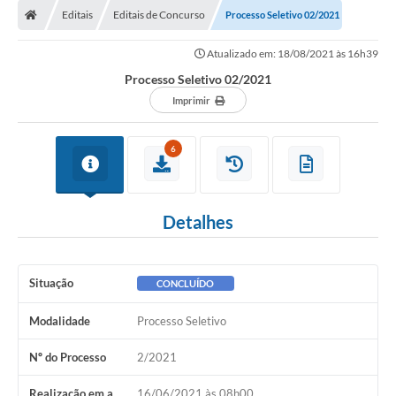
Editais
Editais de Concurso
Processo Seletivo 02/2021
Conselhos Municipais
Atualizado em: 18/08/2021 às 16h39
Carta de Serviços
Processo Seletivo 02/2021
Serviços on-line
Imprimir
Diário Oficial
6
Turismo
Coleta seletiva - Informações
Detalhes
Eventos
Legislação
Situação
CONCLUÍDO
Galeria de Fotos
Modalidade
Processo Seletivo
A Nossa Cidade
Nº do Processo
2/2021
A Prefeitura
Realização em a
16/06/2021 às 08h00