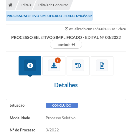
Editais
Editais de Concurso
Conselhos Municipais
PROCESSO SELETIVO SIMPLIFICADO - EDITAL Nº 03/2022
Carta de Serviços
Atualizado em: 16/03/2022 às 17h20
Serviços on-line
PROCESSO SELETIVO SIMPLIFICADO - EDITAL Nº 03/2022
Diário Oficial
Imprimir
Turismo
9
Coleta seletiva - Informações
Eventos
Detalhes
Legislação
Galeria de Fotos
Situação
CONCLUÍDO
A Nossa Cidade
Modalidade
Processo Seletivo
A Prefeitura
Nº do Processo
3/2022