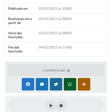
Audiências Públicas
Publicado em
02/02/2022 às 10h00
Arquivos para Download
Realização em a
05/03/2022 às 08h00
Galeria de Vídeos
partir de
Gabinetes e Secretarias
Início das
02/02/2022 às 08h00
Inscrições
Contas Públicas
Fim das
04/02/2022 às 17h00
Inscrições
Editais
Links
COMPARTILHAR
Serviços Online
Telefones Úteis
Agenda
Notícias
Contato