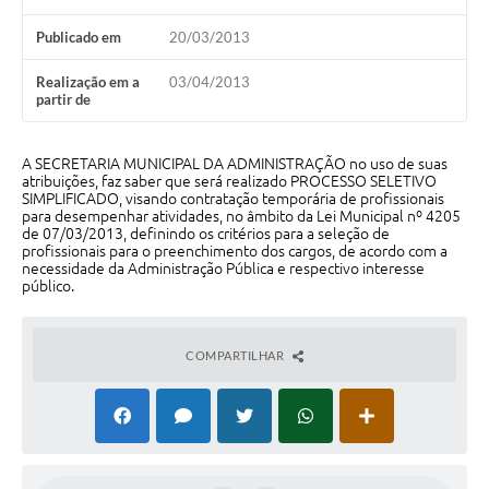
Audiências Públicas
Publicado em
20/03/2013
Arquivos para Download
Realização em a
03/04/2013
Galeria de Vídeos
partir de
Gabinetes e Secretarias
A SECRETARIA MUNICIPAL DA ADMINISTRAÇÃO no uso de suas
atribuições, faz saber que será realizado PROCESSO SELETIVO
Contas Públicas
SIMPLIFICADO, visando contratação temporária de profissionais
para desempenhar atividades, no âmbito da Lei Municipal nº 4205
Editais
de 07/03/2013, definindo os critérios para a seleção de
profissionais para o preenchimento dos cargos, de acordo com a
necessidade da Administração Pública e respectivo interesse
Links
público.
Serviços Online
Telefones Úteis
COMPARTILHAR
Agenda
Notícias
Contato