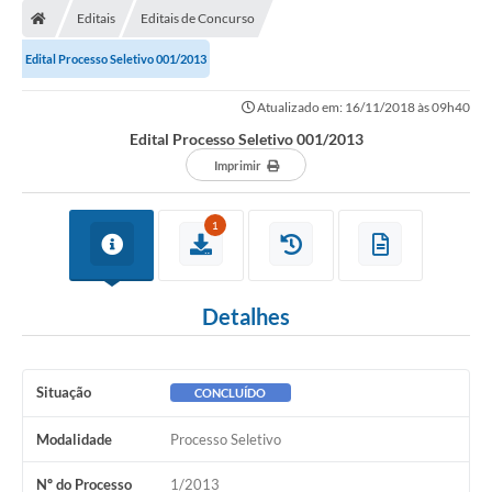
Editais
Editais de Concurso
Conselhos Municipais
Edital Processo Seletivo 001/2013
Carta de Serviços
Atualizado em: 16/11/2018 às 09h40
Serviços on-line
Edital Processo Seletivo 001/2013
Diário Oficial
Imprimir
Turismo
1
Coleta seletiva - Informações
Eventos
Detalhes
Legislação
Galeria de Fotos
Situação
CONCLUÍDO
A Nossa Cidade
Modalidade
Processo Seletivo
A Prefeitura
Nº do Processo
1/2013