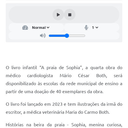
Audiências Públicas
Arquivos para Download
Galeria de Vídeos
Gabinetes e Secretarias
Contas Públicas
Editais
O livro infantil “A praia de Sophia”, a quarta obra do
Links
médico cardiologista Mário César Both, será
Serviços Online
disponibilizado às escolas da rede municipal de ensino a
partir de uma doação de 40 exemplares da obra.
Telefones Úteis
O livro foi lançado em 2023 e tem ilustrações da irmã do
Agenda
escritor, a médica veterinária Maria do Carmo Both.
Notícias
Histórias na beira da praia - Sophia, menina curiosa,
Contato