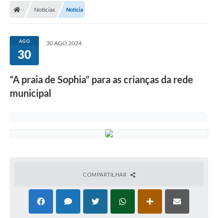
Notícias
Notícia
Conselhos Municipais
Carta de Serviços
AGO
30 AGO 2024
Serviços on-line
30
Diário Oficial
“A praia de Sophia” para as crianças da rede
Turismo
municipal
Coleta seletiva - Informações
Eventos
Legislação
Galeria de Fotos
COMPARTILHAR
A Nossa Cidade
A Prefeitura