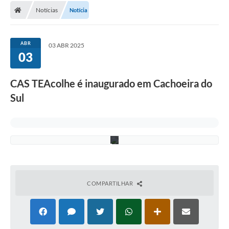
F
o
Notícias
Notícia
Conselhos Municipais
t
o
Carta de Serviços
:
T
ABR
03 ABR 2025
i
Serviços on-line
03
n
a
Diário Oficial
S
CAS TEAcolhe é inaugurado em Cachoeira do
c
h
Turismo
Sul
i
r
Coleta seletiva - Informações
m
e
r
Eventos
Legislação
Galeria de Fotos
COMPARTILHAR
A Nossa Cidade
A Prefeitura