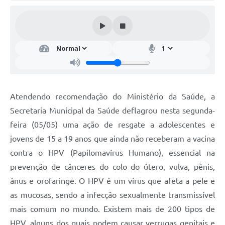
Audiências Públicas
Arquivos para Download
Galeria de Vídeos
Gabinetes e Secretarias
Contas Públicas
Atendendo recomendação do Ministério da Saúde, a
Editais
Secretaria Municipal da Saúde deflagrou nesta segunda-
feira (05/05) uma ação de resgate a adolescentes e
Links
jovens de 15 a 19 anos que ainda não receberam a vacina
Serviços Online
contra o HPV (Papilomavírus Humano), essencial na
Telefones Úteis
prevenção de cânceres do colo do útero, vulva, pênis,
ânus e orofaringe. O HPV é um vírus que afeta a pele e
Agenda
as mucosas, sendo a infecção sexualmente transmissível
Notícias
mais comum no mundo. Existem mais de 200 tipos de
Contato
HPV, alguns dos quais podem causar verrugas genitais e