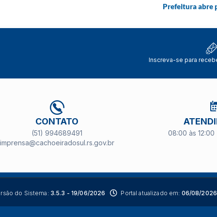
Prefeitura abre
Inscreva-se para receb
CONTATO
ATEND
(51) 994689491
08:00 às 12:00 
imprensa@cachoeiradosul.rs.gov.br
rsão do Sistema:
3.5.3 - 19/06/2026
Portal atualizado em:
06/08/2026