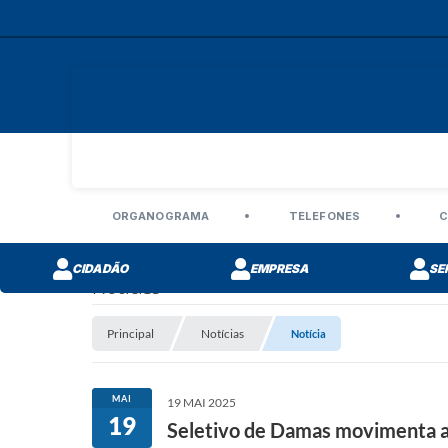
ORGANOGRAMA
TELEFONES
C
CIDADÃO
EMPRESA
SE
Notícias
Principal
Notícias
Notícia
MAI
19 MAI 2025
19
Seletivo de Damas movimenta a 