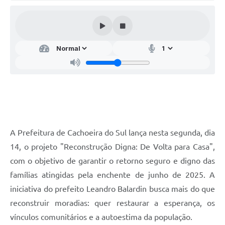
Audiências Públicas
Arquivos para Download
Galeria de Vídeos
Gabinetes e Secretarias
Contas Públicas
Editais
Links
A Prefeitura de Cachoeira do Sul lança nesta segunda, dia
Serviços Online
14, o projeto "Reconstrução Digna: De Volta para Casa",
com o objetivo de garantir o retorno seguro e digno das
Telefones Úteis
famílias atingidas pela enchente de junho de 2025. A
Agenda
iniciativa do prefeito Leandro Balardin busca mais do que
reconstruir moradias: quer restaurar a esperança, os
Notícias
vínculos comunitários e a autoestima da população.
Contato