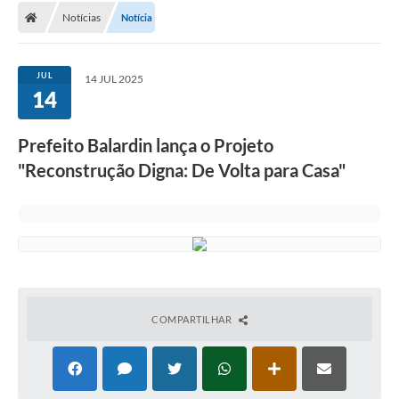
Notícias
Notícia
Conselhos Municipais
Carta de Serviços
JUL
14 JUL 2025
Serviços on-line
14
Diário Oficial
Prefeito Balardin lança o Projeto
Turismo
"Reconstrução Digna: De Volta para Casa"
Coleta seletiva - Informações
Eventos
Legislação
Galeria de Fotos
COMPARTILHAR
A Nossa Cidade
A Prefeitura