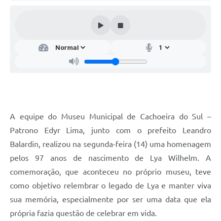
Audiências Públicas
Arquivos para Download
Galeria de Vídeos
Gabinetes e Secretarias
Contas Públicas
Editais
A equipe do Museu Municipal de Cachoeira do Sul –
Links
Patrono Edyr Lima, junto com o prefeito Leandro
Serviços Online
Balardin, realizou na segunda-feira (14) uma homenagem
pelos 97 anos de nascimento de Lya Wilhelm. A
Telefones Úteis
comemoração, que aconteceu no próprio museu, teve
Agenda
como objetivo relembrar o legado de Lya e manter viva
sua memória, especialmente por ser uma data que ela
Notícias
própria fazia questão de celebrar em vida.
Contato