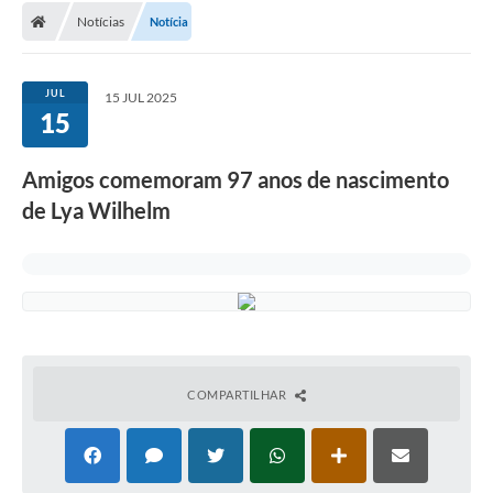
Notícias
Notícia
Conselhos Municipais
Carta de Serviços
JUL
15 JUL 2025
Serviços on-line
15
Diário Oficial
Amigos comemoram 97 anos de nascimento
Turismo
de Lya Wilhelm
Coleta seletiva - Informações
Eventos
Legislação
Galeria de Fotos
COMPARTILHAR
A Nossa Cidade
A Prefeitura