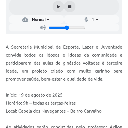
Audiências Públicas
Arquivos para Download
Galeria de Vídeos
Gabinetes e Secretarias
A Secretaria Municipal de Esporte, Lazer e Juventude
Contas Públicas
convida todos os idosos e idosas da comunidade a
Editais
participarem das aulas de ginástica voltadas à terceira
idade, um projeto criado com muito carinho para
Links
promover saúde, bem-estar e qualidade de vida.
Serviços Online
Telefones Úteis
Início: 19 de agosto de 2025
Horário: 9h – todas as terças-feiras
Agenda
Local: Capela dos Navegantes – Bairro Carvalho
Notícias
Contato
As atividades serão conduzidas pelo professor Acilon