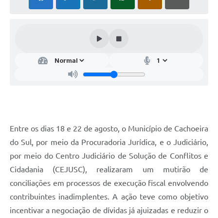
Audiências Públicas
Arquivos para Download
Galeria de Vídeos
Gabinetes e Secretarias
Contas Públicas
Editais
Links
Entre os dias 18 e 22 de agosto, o Município de Cachoeira
Serviços Online
do Sul, por meio da Procuradoria Jurídica, e o Judiciário,
por meio do Centro Judiciário de Solução de Conflitos e
Telefones Úteis
Cidadania (CEJUSC), realizaram um mutirão de
Agenda
conciliações em processos de execução fiscal envolvendo
contribuintes inadimplentes. A ação teve como objetivo
Notícias
incentivar a negociação de dívidas já ajuizadas e reduzir o
Contato