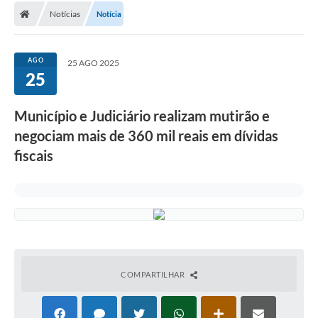
Notícias
Notícia
Conselhos Municipais
Carta de Serviços
AGO
25 AGO 2025
Serviços on-line
25
Diário Oficial
Município e Judiciário realizam mutirão e
Turismo
negociam mais de 360 mil reais em dívidas
fiscais
Coleta seletiva - Informações
Eventos
Legislação
Galeria de Fotos
A Nossa Cidade
COMPARTILHAR
A Prefeitura