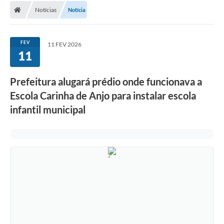
Notícias
Notícia
Conselhos Municipais
Carta de Serviços
FEV
11 FEV 2026
Serviços on-line
11
Diário Oficial
Prefeitura alugará prédio onde funcionava a
Turismo
Escola Carinha de Anjo para instalar escola
infantil municipal
Coleta seletiva - Informações
Eventos
Legislação
Galeria de Fotos
A Nossa Cidade
A Prefeitura