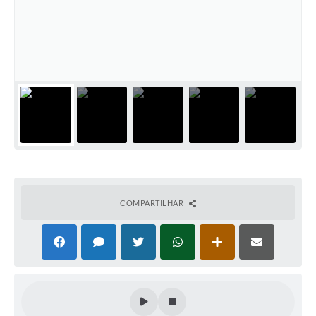
Audiências Públicas
Arquivos para Download
Galeria de Vídeos
Gabinetes e Secretarias
Contas Públicas
Editais
Links
Serviços Online
COMPARTILHAR
Telefones Úteis
Agenda
Notícias
Contato