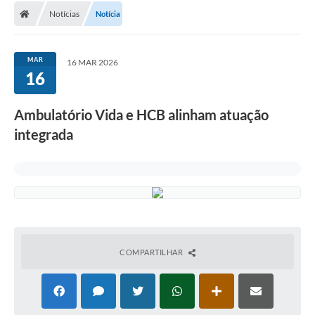
Notícias
Notícia
Conselhos Municipais
Carta de Serviços
MAR
16 MAR 2026
Serviços on-line
16
Diário Oficial
Ambulatório Vida e HCB alinham atuação
Turismo
integrada
Coleta seletiva - Informações
Eventos
Legislação
Galeria de Fotos
COMPARTILHAR
A Nossa Cidade
A Prefeitura