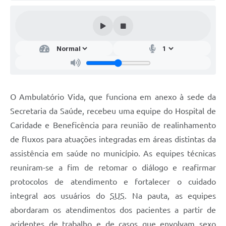
Audiências Públicas
Arquivos para Download
Galeria de Vídeos
Gabinetes e Secretarias
Contas Públicas
O Ambulatório Vida, que funciona em anexo à sede da
Editais
Secretaria da Saúde, recebeu uma equipe do Hospital de
Caridade e Beneficência para reunião de realinhamento
Links
de fluxos para atuações integradas em áreas distintas da
Serviços Online
assistência em saúde no município. As equipes técnicas
Telefones Úteis
reuniram-se a fim de retomar o diálogo e reafirmar
protocolos de atendimento e fortalecer o cuidado
Agenda
integral aos usuários do
SUS
. Na pauta, as equipes
Notícias
abordaram os atendimentos dos pacientes a partir de
Contato
acidentes de trabalho e de casos que envolvam sexo