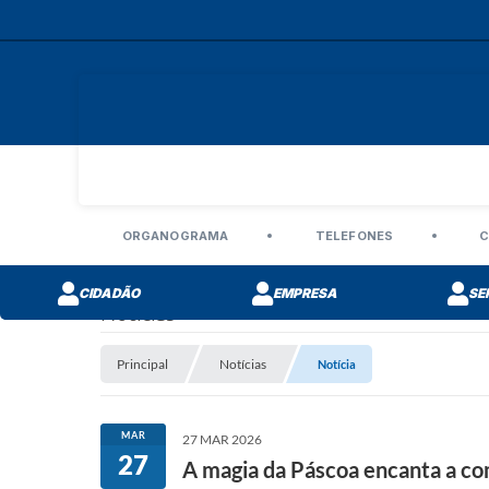
ORGANOGRAMA
TELEFONES
C
CIDADÃO
EMPRESA
SE
Notícias
Principal
Notícias
Notícia
MAR
27 MAR 2026
27
A magia da Páscoa encanta a c