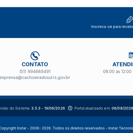
Inscreva-se para receb
CONTATO
ATEND
(51) 994689491
08:00 às 12:00 
imprensa@cachoeiradosul.rs.gov.br
ersão do Sistema:
3.5.3 - 19/06/2026
Portal atualizado em:
06/08/2026
opyright Instar - 2006- 2026. Todos os direitos reservados -
Instar Tecnol