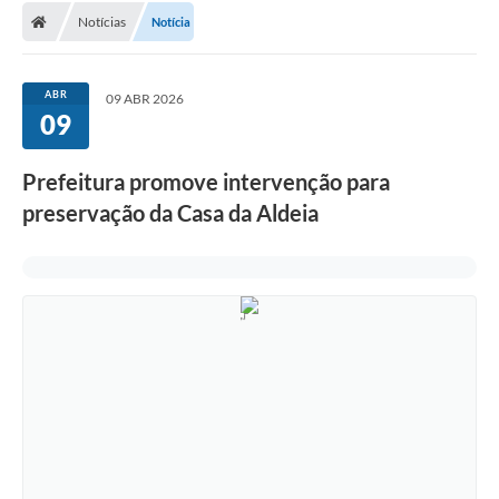
Notícias
Notícia
Conselhos Municipais
Carta de Serviços
ABR
09 ABR 2026
Serviços on-line
09
Diário Oficial
Prefeitura promove intervenção para
Turismo
preservação da Casa da Aldeia
Coleta seletiva - Informações
Eventos
Legislação
Galeria de Fotos
A Nossa Cidade
A Prefeitura