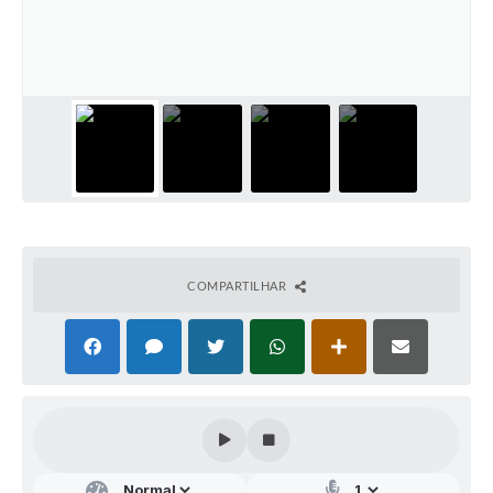
Audiências Públicas
Arquivos para Download
Galeria de Vídeos
Gabinetes e Secretarias
Contas Públicas
Editais
Links
COMPARTILHAR
Serviços Online
Telefones Úteis
Agenda
Notícias
Contato