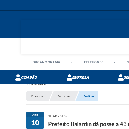
ORGANOGRAMA
TELEFONES
C
CIDADÃO
EMPRESA
SE
Notícias
Principal
Notícias
Notícia
ABR
10 ABR 2026
10
Prefeito Balardin dá posse a 43