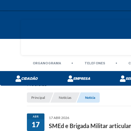
ORGANOGRAMA
TELEFONES
C
CIDADÃO
EMPRESA
SE
Notícias
Principal
Notícias
Notícia
ABR
17 ABR 2026
17
SMEd e Brigada Militar articula