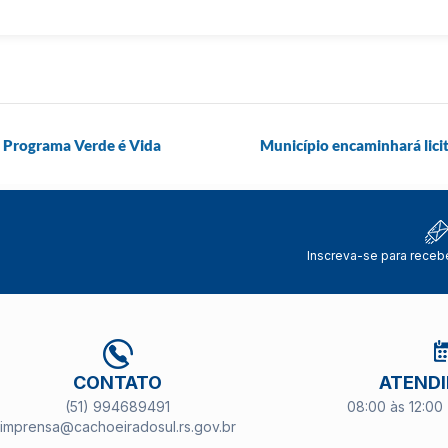
o Programa Verde é Vida
Município encaminhará lici
Inscreva-se para receb
CONTATO
ATEND
(51) 994689491
08:00 às 12:00 
imprensa@cachoeiradosul.rs.gov.br