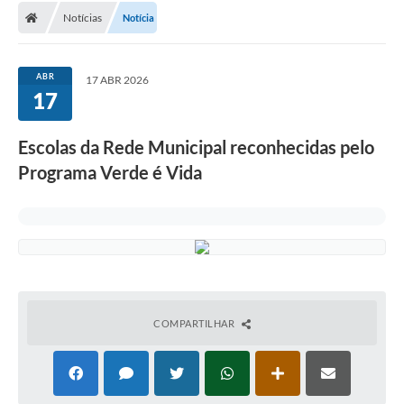
Notícias
Notícia
Conselhos Municipais
Carta de Serviços
ABR
17 ABR 2026
Serviços on-line
17
Diário Oficial
​Escolas da Rede Municipal reconhecidas pelo
Turismo
Programa Verde é Vida
Coleta seletiva - Informações
Eventos
Legislação
Galeria de Fotos
COMPARTILHAR
A Nossa Cidade
A Prefeitura