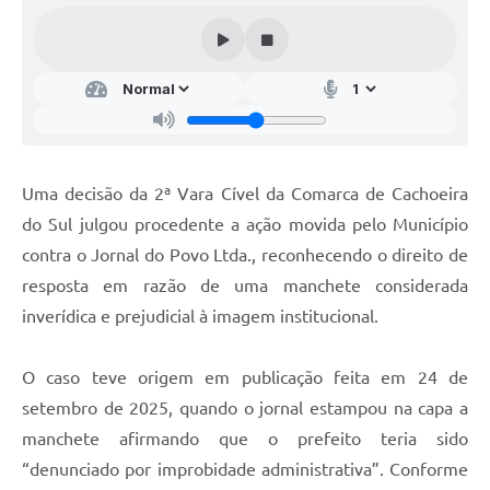
Audiências Públicas
Arquivos para Download
Galeria de Vídeos
Gabinetes e Secretarias
Contas Públicas
Uma decisão da 2ª Vara Cível da Comarca de Cachoeira
do Sul julgou procedente a ação movida pelo Município
Editais
contra o Jornal do Povo Ltda., reconhecendo o direito de
Links
resposta em razão de uma manchete considerada
Serviços Online
inverídica e prejudicial à imagem institucional.
Telefones Úteis
O caso teve origem em publicação feita em 24 de
Agenda
setembro de 2025, quando o jornal estampou na capa a
manchete afirmando que o prefeito teria sido
Notícias
“denunciado por improbidade administrativa”. Conforme
Contato