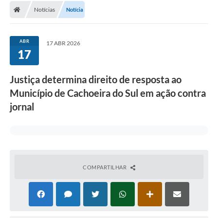
Notícias
Notícia
Conselhos Municipais
Carta de Serviços
ABR
17 ABR 2026
Serviços on-line
17
Diário Oficial
Justiça determina direito de resposta ao
Turismo
Município de Cachoeira do Sul em ação contra
jornal
Coleta seletiva - Informações
Eventos
Legislação
Galeria de Fotos
COMPARTILHAR
A Nossa Cidade
A Prefeitura