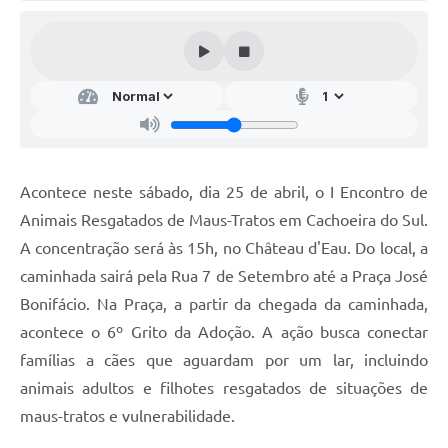
Audiências Públicas
Arquivos para Download
Galeria de Vídeos
Gabinetes e Secretarias
Contas Públicas
Acontece neste sábado, dia 25 de abril, o I Encontro de
Editais
Animais Resgatados de Maus-Tratos em Cachoeira do Sul.
A concentração será às 15h, no Château d'Eau. Do local, a
Links
caminhada sairá pela Rua 7 de Setembro até a Praça José
Serviços Online
Bonifácio. Na Praça, a partir da chegada da caminhada,
Telefones Úteis
acontece o 6º Grito da Adoção. A ação busca conectar
famílias a cães que aguardam por um lar, incluindo
Agenda
animais adultos e filhotes resgatados de situações de
Notícias
maus-tratos e vulnerabilidade.
Contato