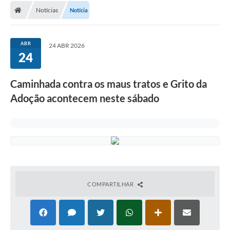
Notícias
Notícia
Conselhos Municipais
Carta de Serviços
ABR
24 ABR 2026
Serviços on-line
24
Diário Oficial
Caminhada contra os maus tratos e Grito da
Turismo
Adoção acontecem neste sábado
Coleta seletiva - Informações
Eventos
Legislação
Galeria de Fotos
COMPARTILHAR
A Nossa Cidade
A Prefeitura