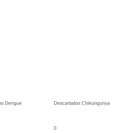
os Dengue
Descartados Chikungunya
0