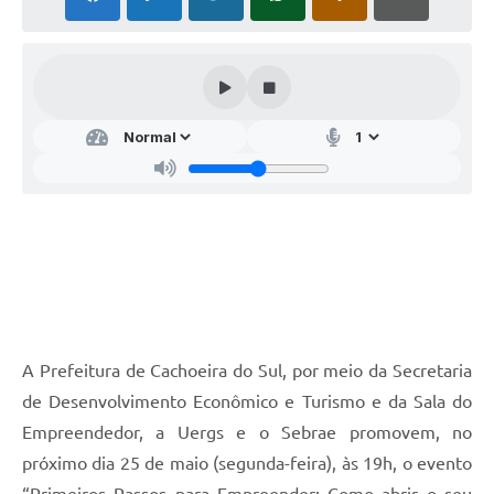
Audiências Públicas
Arquivos para Download
Galeria de Vídeos
Gabinetes e Secretarias
Contas Públicas
Editais
Links
Serviços Online
Telefones Úteis
A Prefeitura de Cachoeira do Sul, por meio da Secretaria
de Desenvolvimento Econômico e Turismo e da Sala do
Agenda
Empreendedor, a Uergs e o Sebrae promovem, no
Notícias
próximo dia 25 de maio (segunda-feira), às 19h, o evento
Contato