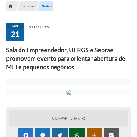
Notícias
Notícia
Conselhos Municipais
Carta de Serviços
MAI
21 MAI 2026
Serviços on-line
21
Diário Oficial
Sala do Empreendedor, UERGS e Sebrae
Turismo
promovem evento para orientar abertura de
MEI e pequenos negócios
Coleta seletiva - Informações
Eventos
Legislação
Galeria de Fotos
A Nossa Cidade
COMPARTILHAR
A Prefeitura