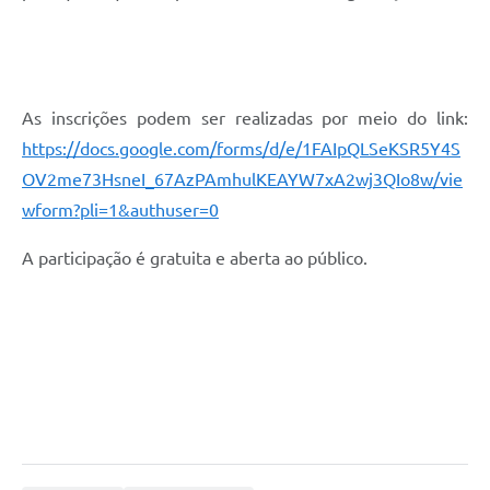
As inscrições podem ser realizadas por meio do link:
https://docs.google.com/forms/d/e/1FAIpQLSeKSR5Y4S
OV2me73HsneI_67AzPAmhulKEAYW7xA2wj3QIo8w/vie
wform?pli=1&authuser=0
A participação é gratuita e aberta ao público.