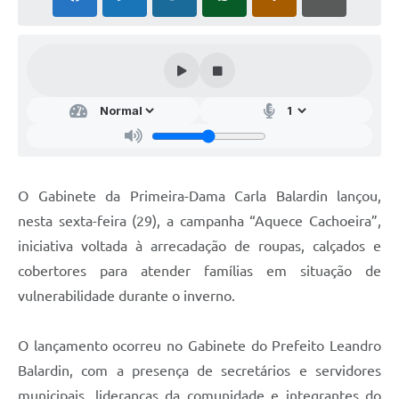
Audiências Públicas
Arquivos para Download
Galeria de Vídeos
Gabinetes e Secretarias
Contas Públicas
Editais
O Gabinete da Primeira-Dama Carla Balardin lançou,
nesta sexta-feira (29), a campanha “Aquece Cachoeira”,
Links
iniciativa voltada à arrecadação de roupas, calçados e
Serviços Online
cobertores para atender famílias em situação de
Telefones Úteis
vulnerabilidade durante o inverno.
Agenda
O lançamento ocorreu no Gabinete do Prefeito Leandro
Notícias
Balardin, com a presença de secretários e servidores
Contato
municipais, lideranças da comunidade e integrantes do