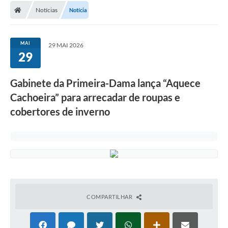
Notícias
Notícia
Conselhos Municipais
Carta de Serviços
MAI
29 MAI 2026
Serviços on-line
29
Diário Oficial
Gabinete da Primeira-Dama lança “Aquece
Turismo
Cachoeira” para arrecadar de roupas e
cobertores de inverno
Coleta seletiva - Informações
Eventos
Legislação
Galeria de Fotos
A Nossa Cidade
COMPARTILHAR
A Prefeitura